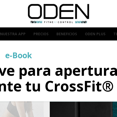
NUESTRA APP
PRECIOS
BENEFICIOS
ODEN PLUS
T
e-Book
ave para apertur
te tu CrossFit®